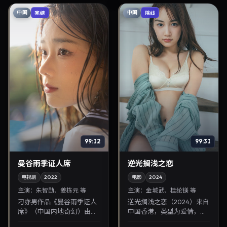
中国
中国
完结
院线
99:12
99:31
曼谷雨季证人席
逆光搁浅之恋
电视剧
2022
电影
2024
主演：
朱智勋、姜栋元 等
主演：
金城武、桂纶镁 等
刁亦男作品《曼谷雨季证人
逆光搁浅之恋（2024）来自
席》（中国内地·奇幻）由朱
中国香港，类型为爱情，魏
智勋、姜栋元领衔，2022年
德圣执导，金城武、桂纶镁