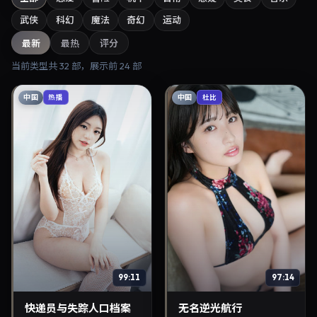
武侠
科幻
魔法
奇幻
运动
最新
最热
评分
当前类型共
32
部，展示前
24
部
中国
中国
热播
杜比
99:11
97:14
快递员与失踪人口档案
无名逆光航行