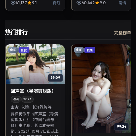
10月1日正式上映。影片叙事
等参与演出。2024年2月6
41,137
9.1
60,442
9.0
奇幻
爱情
紧凑，人物刻画细腻，可作
日公映，画面质感突出，兼
为华语电影与热...
顾院线观感与家庭...
热门排行
完整榜单
中国
中国
杜比
独播
99:09
回声室（导演剪辑版）
动漫
2023
主演：
沈腾、长泽雅美 等
贾樟柯作品《回声室（导演
剪辑版）》（中国台湾·悬
疑）由沈腾、长泽雅美领
99:24
衔，2023年10月17日正式上