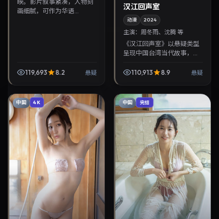
映。影片叙事紧凑，人物刻
汉江回声室
画细腻，可作为华语...
动漫
2024
主演：
周冬雨、沈腾 等
《汉江回声室》以悬疑类型
呈现中国台湾当代故事，导
演魏德圣，主演周冬雨、沈
腾。2024年2月8日登陆院
119,693
8.2
110,913
8.9
悬疑
悬疑
线后亦适合在家大屏回放，
兼顾口碑与流媒体观感...
中国
中国
4K
完结