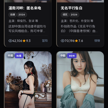
湄南河畔：匿名来电
无名平行告白
动漫
2026
综艺
2026
主演：
柳俊烈、张译 等
主演：
苍井优、朴宝剑 等
这部中国台湾动漫将冒险与
朴勋政作品《无名平行告
写实风格结合，陈可辛掌
白》（中国香港·惊悚）由苍
镜，柳俊烈、张译担纲主
井优、朴宝剑领衔，2026年
角。2026年2月23日与观众
7月28日正式上映。影片叙
42,106
9.3
70,196
7.6
冒险
惊悚
见面，对白精炼，适合晚间
事紧凑，人物刻画细腻，可
沉浸式追剧与检索同类华...
作为华语电影与热播...
中国
中国
独播
HDR