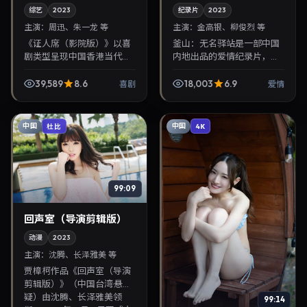
综艺
2023
纪录片
2023
主演：
周迅、朱一龙 等
主演：
金高银、柳俊烈 等
《证人席（影院版）》以喜
釜山：无名驿站是一部中国
剧类型呈现中国香港当代故
内地出品的爱情纪录片，罗
事，导演钟孟宏，主演周
泓轸执导，金高银、柳俊烈
迅、朱一龙。2023年3月27
等主演，2023年2月21日院
39,589
8.6
18,003
6.9
喜剧
爱情
日登陆院线后亦适合在家大
线上映。剧情围绕都市情感
屏回放，兼顾口碑与流...
与悬念展开，适合关...
中国
中国
杜比
4K
99:09
回声室（导演剪辑版）
动漫
2023
主演：
沈腾、长泽雅美 等
贾樟柯作品《回声室（导演
剪辑版）》（中国台湾·悬
疑）由沈腾、长泽雅美领
99:14