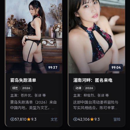
99:37
99:04
雾岛失踪清单
湄南河畔：匿名来电
综艺
2026
动漫
2026
主演：
苍井优、张译 等
主演：
柳俊烈、张译 等
雾岛失踪清单（2026）来自
这部中国台湾动漫将冒险与
中国内地，类型为文艺，张
写实风格结合，陈可辛掌
艺谋执导，苍井优、张译等
镜，柳俊烈、张译担纲主
参与演出。2026年12月15日
角。2026年2月23日与观众
57,810
9.3
42,106
9.3
文艺
冒险
公映，画面质感突出，兼顾
见面，对白精炼，适合晚间
院线观感与家...
沉浸式追剧与检索同类华...