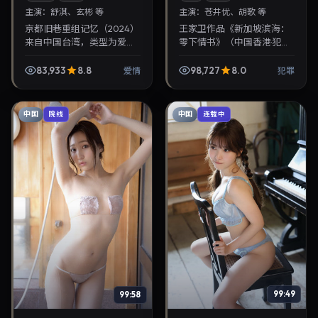
主演：
舒淇、玄彬 等
主演：
苍井优、胡歌 等
京都旧巷重组记忆（2024）
王家卫作品《新加坡滨海：
来自中国台湾，类型为爱
零下情书》（中国香港·犯
情，李沧东执导，舒淇、玄
罪）由苍井优、胡歌领衔，
彬等参与演出。2024年11月
2024年7月16日正式上映。
83,933
8.8
98,727
8.0
爱情
犯罪
15日公映，画面质感突出，
影片叙事紧凑，人物刻画细
兼顾院线观感与...
腻，可作为华语电影...
中国
中国
院线
连载中
99:49
99:58