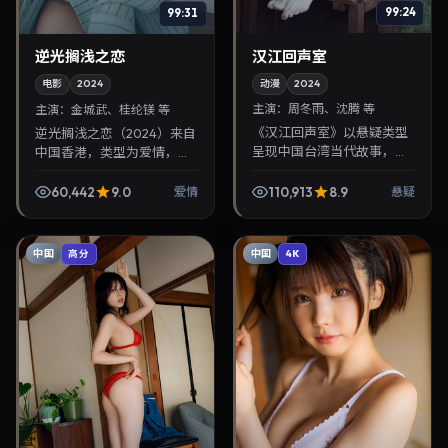
99:24
99:31
汉江回声室
逆光搁浅之恋
动漫
2024
电影
2024
主演：
周冬雨、沈腾 等
主演：
金城武、桂纶镁 等
《汉江回声室》以悬疑类型
逆光搁浅之恋（2024）来自
呈现中国台湾当代故事，导
中国香港，类型为爱情，魏
演魏德圣，主演周冬雨、沈
德圣执导，金城武、桂纶镁
腾。2024年2月8日登陆院
等参与演出。2024年2月6
60,442
9.0
110,913
8.9
爱情
悬疑
线后亦适合在家大屏回放，
日公映，画面质感突出，兼
兼顾口碑与流媒体观感...
顾院线观感与家庭...
中国
中国
高分
4K