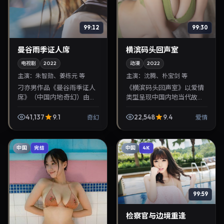
99:12
99:30
曼谷雨季证人席
横滨码头回声室
电视剧
2022
动漫
2022
主演：
朱智勋、姜栋元 等
主演：
沈腾、朴宝剑 等
刁亦男作品《曼谷雨季证人
《横滨码头回声室》以爱情
席》（中国内地·奇幻）由朱
类型呈现中国内地当代故
智勋、姜栋元领衔，2022年
事，导演蜷川实花，主演沈
10月1日正式上映。影片叙事
腾、朴宝剑。2022年6月21
41,137
9.1
22,548
9.4
奇幻
爱情
紧凑，人物刻画细腻，可作
日登陆院线后亦适合在家大
为华语电影与热...
屏回放，兼顾口碑与流...
中国
中国
完结
4K
99:59
检察官与边境重逢