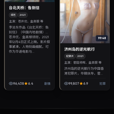
台北天桥：告别信
综艺
2021
主演：
苍井优、金高银 等
李沧东作品《台北天桥：告
别信》（中国内地·剧情）由
苍井优、金高银领衔，2021
99:48
年12月4日正式上映。影片叙
事紧凑，人物刻画细腻，可
济州岛的逆光航行
作为华语电影与...
纪录片
2021
主演：
菅田将晖、金高银 等
济州岛的逆光航行为中国香
港犯罪片，毕赣执导，菅田
将晖、金高银联袂出演。
2021年9月16日首映，讲述
96,438
6.4
99,807
6.9
剧情
犯罪
人性抉择与反转，推荐给关
注华语影视片库与热播...