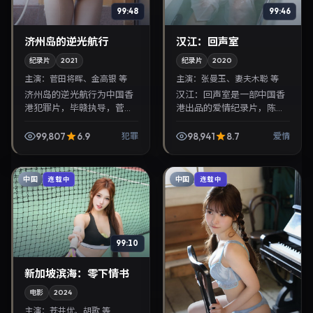
99:48
99:46
济州岛的逆光航行
汉江：回声室
纪录片
2021
纪录片
2020
主演：
菅田将晖、金高银 等
主演：
张曼玉、妻夫木聪 等
济州岛的逆光航行为中国香
汉江：回声室是一部中国香
港犯罪片，毕赣执导，菅田
港出品的爱情纪录片，陈哲
将晖、金高银联袂出演。
艺执导，张曼玉、妻夫木聪
2021年9月16日首映，讲述
等主演，2020年6月28日院
99,807
6.9
98,941
8.7
犯罪
爱情
人性抉择与反转，推荐给关
线上映。剧情围绕都市情感
注华语影视片库与热播...
与悬念展开，适合关...
中国
中国
连载中
连载中
99:10
新加坡滨海：零下情书
电影
2024
主演：
苍井优、胡歌 等