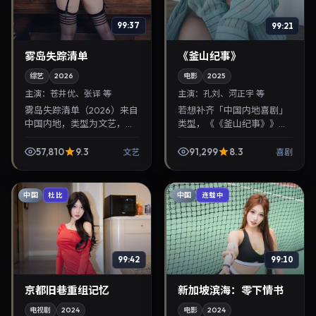
99:37
99:21
雾岛失踪清单
《釜山纪事》
综艺
2026
电影
2025
主演：
苍井优、张译 等
主演：
孔刘、河正宇 等
雾岛失踪清单（2026）来自
若想补齐「中国内地喜剧」
中国内地，类型为文艺，张
类型，《《釜山纪事》》值
艺谋执导，苍井优、张译等
得关注：金容华导演，孔
参与演出。2026年12月15日
刘、河正宇主演，2025年12
57,810
9.3
91,299
8.3
文艺
喜剧
公映，画面质感突出，兼顾
月24日上映。剧情线索清
院线观感与家...
晰，适合华语剧迷拓展...
中国
中国
杜比
连载中
99:42
99:10
京都旧巷重组记忆
新加坡滨海：零下情书
电视剧
2024
电影
2024