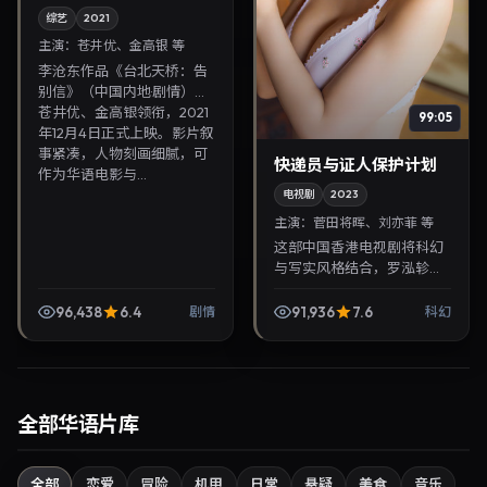
综艺
2021
主演：
苍井优、金高银 等
李沧东作品《台北天桥：告
别信》（中国内地·剧情）由
苍井优、金高银领衔，2021
99:05
年12月4日正式上映。影片叙
事紧凑，人物刻画细腻，可
快递员与证人保护计划
作为华语电影与...
电视剧
2023
主演：
菅田将晖、刘亦菲 等
这部中国香港电视剧将科幻
与写实风格结合，罗泓轸掌
镜，菅田将晖、刘亦菲担纲
主角。2023年12月13日与观
96,438
6.4
91,936
7.6
剧情
科幻
众见面，对白精炼，适合晚
间沉浸式追剧与检...
全部华语片库
全部
恋爱
冒险
机甲
日常
悬疑
美食
音乐