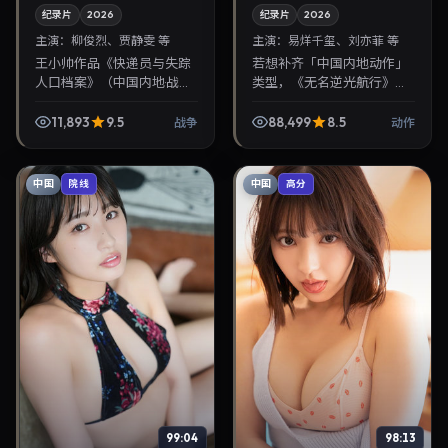
纪录片
2026
纪录片
2026
主演：
柳俊烈、贾静雯 等
主演：
易烊千玺、刘亦菲 等
王小帅作品《快递员与失踪
若想补齐「中国内地动作」
人口档案》（中国内地·战
类型，《无名逆光航行》值
争）由柳俊烈、贾静雯领
得关注：滨口龙介导演，易
衔，2026年2月18日正式上
烊千玺、刘亦菲主演，2026
11,893
9.5
88,499
8.5
战争
动作
映。影片叙事紧凑，人物刻
年6月16日上映。剧情线索
画细腻，可作为华语电...
清晰，适合华语剧迷...
中国
中国
院线
高分
99:04
98:13