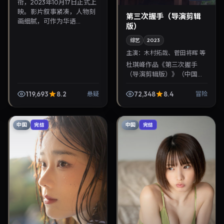
衔，2023年10月17日正式上
映。影片叙事紧凑，人物刻
第三次握手（导演剪辑
画细腻，可作为华语...
版）
综艺
2023
主演：
木村拓哉、菅田将晖 等
杜琪峰作品《第三次握手
（导演剪辑版）》（中国台
湾·冒险）由木村拓哉、菅田
将晖领衔，2023年9月24日
119,693
8.2
72,348
8.4
悬疑
冒险
正式上映。影片叙事紧凑，
人物刻画细腻，可作...
中国
中国
完结
完结