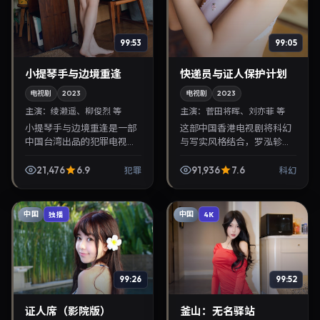
99:53
99:05
小提琴手与边境重逢
快递员与证人保护计划
电视剧
2023
电视剧
2023
主演：
绫濑遥、柳俊烈 等
主演：
菅田将晖、刘亦菲 等
小提琴手与边境重逢是一部
这部中国香港电视剧将科幻
中国台湾出品的犯罪电视
与写实风格结合，罗泓轸掌
剧，洪常秀执导，绫濑遥、
镜，菅田将晖、刘亦菲担纲
柳俊烈等主演，2023年3月2
主角。2023年12月13日与观
21,476
6.9
91,936
7.6
犯罪
科幻
日院线上映。剧情围绕都市
众见面，对白精炼，适合晚
情感与悬念展开，适合...
间沉浸式追剧与检...
中国
中国
独播
4K
99:26
99:52
证人席（影院版）
釜山：无名驿站