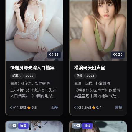
99:11
99:30
快递员与失踪人口档案
横滨码头回声室
纪录片
2026
动漫
2022
主演：
柳俊烈、贾静雯 等
主演：
沈腾、朴宝剑 等
王小帅作品《快递员与失踪
《横滨码头回声室》以爱情
人口档案》（中国内地·战
类型呈现中国内地当代故
争）由柳俊烈、贾静雯领
事，导演蜷川实花，主演沈
衔，2026年2月18日正式上
腾、朴宝剑。2022年6月21
11,893
9.5
22,548
9.4
战争
爱情
映。影片叙事紧凑，人物刻
日登陆院线后亦适合在家大
画细腻，可作为华语电...
屏回放，兼顾口碑与流...
中国
中国
独播
院线