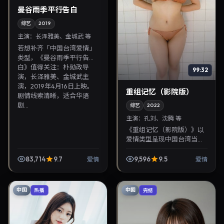
曼谷雨季平行告白
综艺
2019
主演：
长泽雅美、金城武 等
若想补齐「中国台湾爱情」
类型，《曼谷雨季平行告
白》值得关注：朴勋政导
99:32
演，长泽雅美、金城武主
演，2019年4月16日上映。
重组记忆（影院版）
剧情线索清晰，适合华语
剧...
综艺
2022
主演：
孔刘、沈腾 等
《重组记忆（影院版）》以
爱情类型呈现中国台湾当代
故事，导演毕赣，主演孔
刘、沈腾。2022年8月7日登
83,714
9.7
9,596
9.5
爱情
爱情
陆院线后亦适合在家大屏回
放，兼顾口碑与流媒体...
中国
中国
热播
完结