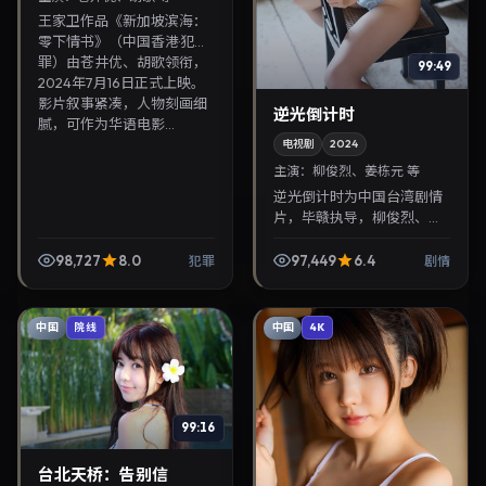
王家卫作品《新加坡滨海：
零下情书》（中国香港·犯
罪）由苍井优、胡歌领衔，
99:49
2024年7月16日正式上映。
影片叙事紧凑，人物刻画细
逆光倒计时
腻，可作为华语电影...
电视剧
2024
主演：
柳俊烈、姜栋元 等
逆光倒计时为中国台湾剧情
片，毕赣执导，柳俊烈、姜
栋元联袂出演。2024年7月
26日首映，讲述人性抉择与
98,727
8.0
97,449
6.4
犯罪
剧情
反转，推荐给关注华语影视
片库与热播榜单更新...
中国
中国
院线
4K
99:16
台北天桥：告别信