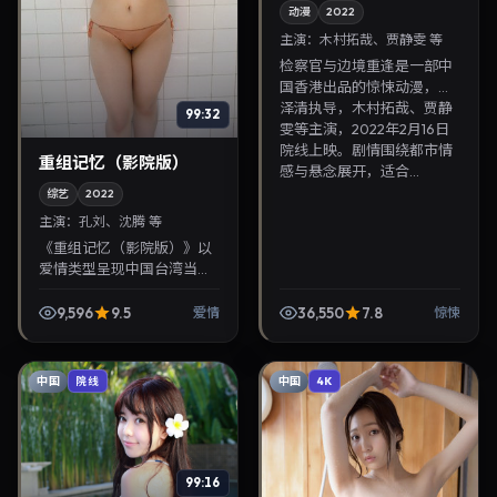
动漫
2022
主演：
木村拓哉、贾静雯 等
检察官与边境重逢是一部中
国香港出品的惊悚动漫，黑
泽清执导，木村拓哉、贾静
99:32
雯等主演，2022年2月16日
院线上映。剧情围绕都市情
重组记忆（影院版）
感与悬念展开，适合...
综艺
2022
主演：
孔刘、沈腾 等
《重组记忆（影院版）》以
爱情类型呈现中国台湾当代
故事，导演毕赣，主演孔
刘、沈腾。2022年8月7日登
9,596
9.5
36,550
7.8
爱情
惊悚
陆院线后亦适合在家大屏回
放，兼顾口碑与流媒体...
中国
中国
院线
4K
99:16