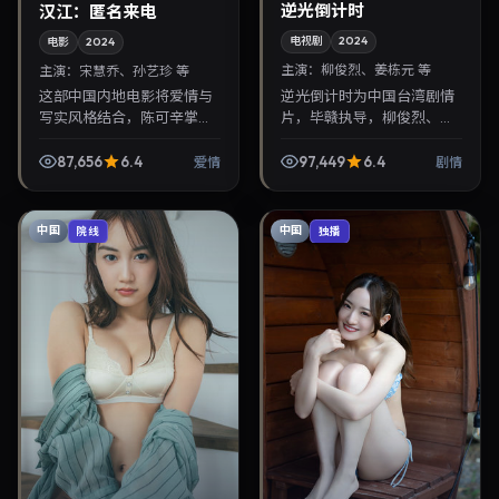
逆光倒计时
汉江：匿名来电
电视剧
2024
电影
2024
主演：
柳俊烈、姜栋元 等
主演：
宋慧乔、孙艺珍 等
逆光倒计时为中国台湾剧情
这部中国内地电影将爱情与
片，毕赣执导，柳俊烈、姜
写实风格结合，陈可辛掌
栋元联袂出演。2024年7月
镜，宋慧乔、孙艺珍担纲主
26日首映，讲述人性抉择与
角。2024年10月18日与观众
87,656
6.4
97,449
6.4
爱情
剧情
反转，推荐给关注华语影视
见面，对白精炼，适合晚间
片库与热播榜单更新...
沉浸式追剧与检索同...
中国
中国
院线
独播